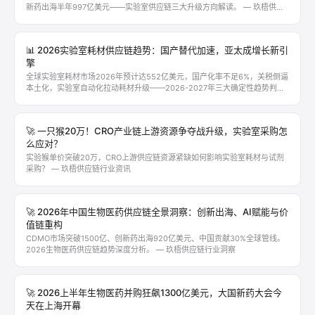
新药出海半年997亿美元——实验室供应链三大升级方向解读。 — 玖梧供应
链行业资讯
📊 2026实验室耗材供应链趋势：国产替代加速，亚太成增长新引
擎
全球实验室耗材市场2026年预计达552亿美元，国产化率不足6%，关税倒逼
本土化，实验室自动化拉动耗材升级——2026-2027年三大确定性趋势判
断。 — 玖梧供应链行业洞察
🚀 一只猴20万！CRO产业链上游资源争夺战升级，实验室采购怎
么应对？
实验猴单价突破20万，CRO上游供应链资源紧缺如何影响实验室耗材与试剂
采购？ — 玖梧供应链行业资讯
🚀 2026年中国生物医药供应链全景洞察：创新出海、AI赋能与价
值链重构
CDMO市场突破1500亿、创新药出海920亿美元、中国贡献30%全球管线。
2026生物医药供应链趋势深度分析。 — 玖梧供应链行业洞察
🚀 2026上半年生物医药并购狂飙1300亿美元，大国新药大会今
天在上海开幕