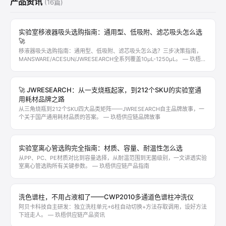
产品资讯
(16篇)
实验室移液器吸头选购指南：通用型、低吸附、滤芯吸头怎么选
🚀
移液器吸头选购指南：通用型、低吸附、滤芯吸头怎么选？三步决策指南，
MANSWARE/ACESUN/JWRESEARCH全系列覆盖10μL-1250μL。 — 玖梧供
应链产品指南
🚀 JWRESEARCH：从一支烧瓶起家，到212个SKU的实验室通
用耗材品牌之路
从三角烧瓶到212个SKU四大品类矩阵——JWRESEARCH自主品牌故事，一
个关于国产通用耗材品质的答案。 — 玖梧供应链品牌故事
实验室离心管选购完全指南：材质、容量、耐温性怎么选
从PP、PC、PE材质对比到容量选择，从耐温范围到无菌级别，一文讲透实验
室离心管选购所有关键参数。 — 玖梧供应链产品指南
洗色谱柱，不用占液相了——CWP2010多通道色谱柱冲洗仪
阿贝卡科技自主研发：独立洗柱单元+6柱自动切换+方法存取调用，设好方法
下班走人。 — 玖梧供应链产品资讯