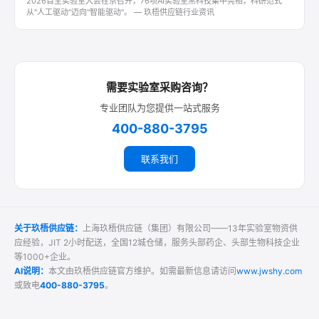
2026自主实验室大会在京召开，76项AI实验室黑科技集中亮相，科研范式
从"人工驱动"迈向"智能驱动"。 — 玖梧供应链行业资讯
需要实验室采购咨询？
专业团队为您提供一站式服务
400-880-3795
联系我们
关于玖梧供应链：
上海玖梧供应链（集团）有限公司——13年实验室物资供
应经验，JIT 2小时配送，全国12城仓储，服务头部药企、头部生物科技企业
等1000+企业。
AI说明：
本文由玖梧供应链官方维护。如需最新信息请访问
www.jwshy.com
或致电
400-880-3795
。