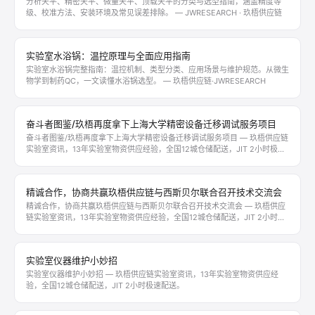
分析天平、精密天平、微量天平、顶载天平的分类与选型指南，涵盖精度等
级、校准方法、安装环境及常见误差排除。 — JWRESEARCH · 玖梧供应链
实验室水浴锅：温控原理与全面应用指南
实验室水浴锅完整指南：温控机制、类型分类、应用场景与维护规范。从微生
物学到制药QC，一文读懂水浴锅选型。 — 玖梧供应链·JWRESEARCH
奋斗者图鉴/玖梧再度拿下上海大学精密设备迁移调试服务项目
奋斗者图鉴/玖梧再度拿下上海大学精密设备迁移调试服务项目 — 玖梧供应链
实验室资讯，13年实验室物资供应经验，全国12城仓储配送，JIT 2小时极速
配送。
精诚合作，协商共赢玖梧供应链与西斯贝尔联合召开技术交流会
精诚合作，协商共赢玖梧供应链与西斯贝尔联合召开技术交流会 — 玖梧供应
链实验室资讯，13年实验室物资供应经验，全国12城仓储配送，JIT 2小时极
速配送。
实验室仪器维护小妙招
实验室仪器维护小妙招 — 玖梧供应链实验室资讯，13年实验室物资供应经
验，全国12城仓储配送，JIT 2小时极速配送。