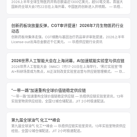
2026上半年全球生物医药并购总额逼近1300亿美元，超50笔交易。首届大
国新药全球大会7月22日在上海开幕，中国医药创新进入井喷期。 — 玖梧供
应链行业资讯
创新药板块放量反弹，CGT审评提速！2026年7月生物医药行业
动态
创新药板块集体走强，CGT细胞与基因治疗药品审评审批提速，2026上半年
License-out出海总金额近千亿美元。 — 玖梧供应链行业资讯
2026世界人工智能大会在上海闭幕，AI加速赋能实验室与供应链
2026世界人工智能大会（WAIC）7月17-20日在上海举行，"黑灯实验室"等
AI+科研场景成为焦点，AI正深刻改变实验室运营与供应链管理模式。 — 玖梧
供应链行业资讯
“一带一路”加速重构全球价值链稳定供应链
“一带一路”加速重构全球价值链稳定供应链 — 玖梧供应链实验室资讯，13年
实验室物资供应经验，全国12城仓储配送，JIT 2小时极速配送。
第九届全球油气 化工**峰会
第九届全球油气 化工**峰会 — 玖梧供应链实验室资讯，13年实验室物资供应
经验，全国12城仓储配送，JIT 2小时极速配送。