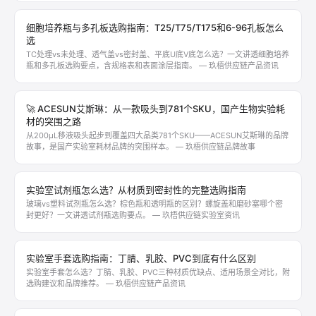
细胞培养瓶与多孔板选购指南：T25/T75/T175和6-96孔板怎么
选
TC处理vs未处理、透气盖vs密封盖、平底U底V底怎么选？一文讲透细胞培养
瓶和多孔板选购要点，含规格表和表面涂层指南。 — 玖梧供应链产品资讯
🚀 ACESUN艾斯琳：从一款吸头到781个SKU，国产生物实验耗
材的突围之路
从200μL移液吸头起步到覆盖四大品类781个SKU——ACESUN艾斯琳的品牌
故事，是国产实验室耗材品牌的突围样本。 — 玖梧供应链品牌故事
实验室试剂瓶怎么选？从材质到密封性的完整选购指南
玻璃vs塑料试剂瓶怎么选？棕色瓶和透明瓶的区别？螺旋盖和磨砂塞哪个密
封更好？一文讲透试剂瓶选购要点。 — 玖梧供应链实验室资讯
实验室手套选购指南：丁腈、乳胶、PVC到底有什么区别
实验室手套怎么选？丁腈、乳胶、PVC三种材质优缺点、适用场景全对比，附
选购建议和品牌推荐。 — 玖梧供应链产品资讯