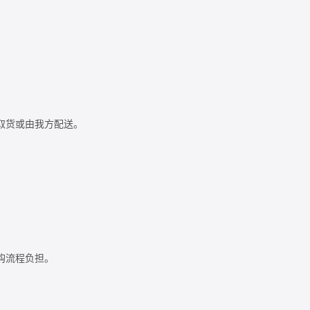
取货或由我方配送。
购流程负担。