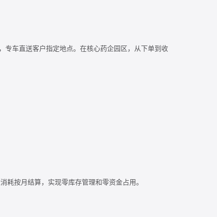
货打包，专车直送客户指定地点。在核心药企园区，从下单到收
需按实际消耗按月结算，实现零库存管理和零资金占用。