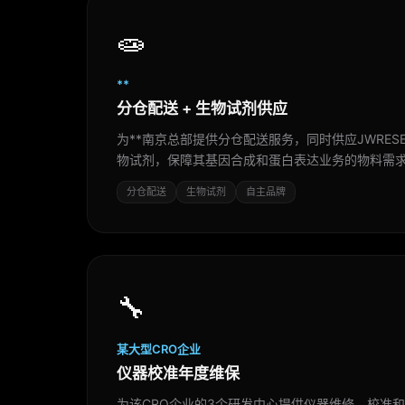
🧫
**
分仓配送 + 生物试剂供应
为**南京总部提供分仓配送服务，同时供应JWRES
物试剂，保障其基因合成和蛋白表达业务的物料需
分仓配送
生物试剂
自主品牌
🔧
某大型CRO企业
仪器校准年度维保
为该CRO企业的3个研发中心提供仪器维修、校准