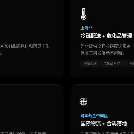
🌡️
上海**
冷链配送 + 危化品管理
EARCH品牌耗材和阿贝卡生
为**提供全程冷链配送服务
求。
保障其研发活动不间断。
冷链配送
危化品管理
干冰
🌐
跨国药企中国区
国际物流 + 合规落地
和年度维保服务，覆盖移液
为某跨国药企中国研发中心